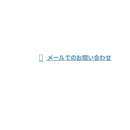
079-436-4848
溶接・製缶な
受付／8：30～17：30
メールでのお問い合わせ
どの工場作業なら兵庫県加古川市の株式
会社伸成工業へ
ホーム
業務案内
会社紹介
採用情報