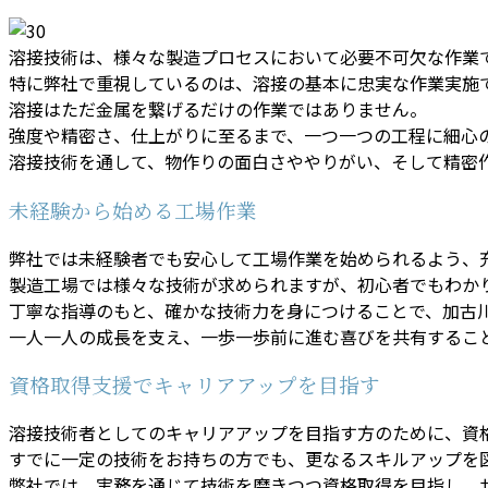
溶接技術は、様々な製造プロセスにおいて必要不可欠な作業
特に弊社で重視しているのは、溶接の基本に忠実な作業実施
溶接はただ金属を繋げるだけの作業ではありません。
強度や精密さ、仕上がりに至るまで、一つ一つの工程に細心
溶接技術を通して、物作りの面白さややりがい、そして精密
未経験から始める工場作業
弊社では未経験者でも安心して工場作業を始められるよう、
製造工場では様々な技術が求められますが、初心者でもわか
丁寧な指導のもと、確かな技術力を身につけることで、加古
一人一人の成長を支え、一歩一歩前に進む喜びを共有するこ
資格取得支援でキャリアアップを目指す
溶接技術者としてのキャリアアップを目指す方のために、資
すでに一定の技術をお持ちの方でも、更なるスキルアップを
弊社では、実務を通じて技術を磨きつつ資格取得を目指し、