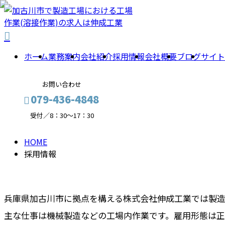
RECRUIT
採
ホーム
業務案内
会社紹介
採用情報
会社概要
ブログ
サイト
用
お問い合わせ
079-436-4848
情
受付／8：30～17：30
報
HOME
メールフォーム
採用情報
兵庫県加古川市に拠点を構える株式会社伸成工業では製造
主な仕事は機械製造などの工場内作業です。雇用形態は正