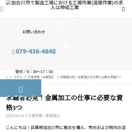
コラ
お問い合わせ
ム
079-436-4848
column
受付／8：30～17：30
コラム
工場作業・金属加工
求職者必見！金属加工の仕事に必要な資格3つ
メールフォーム
求職者必見！金属加工の仕事に必要な資
格3つ
2023.04.10
工場作業・金属加工
こんにちは！兵庫県加古川市に拠点を構え、市内および県内の溶