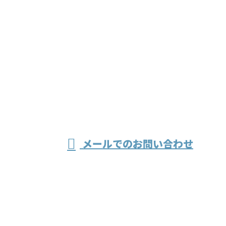
お問い合わせ
お電話でのお問い合わせ
079-436-4848
溶接・製缶な
受付／8：30～17：30
メールでのお問い合わせ
どの工場作業なら兵庫県加古川市の株式
会社伸成工業へ