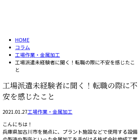
コラム
メールフォーム
column
HOME
コラム
工場作業・金属加工
工場派遣未経験者に聞く！転職の際に不安を感じたこ
と
工場派遣未経験者に聞く！転職の際に不
安を感じたこと
2021.01.27
工場作業・金属加工
こんにちは！
兵庫県加古川市を拠点に、プラント施設などで使用する設備
の製造や製缶といった金属加工を手がける株式会社伸成工業