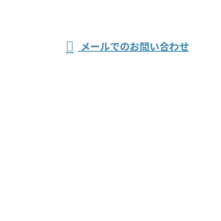
受付／8：30～17：30
メールでのお問い合わせ
どの工場作業なら兵庫県加古川市の株式
会社伸成工業へ
ホーム
業務案内
会社紹介
採用情報
会社概要
ブログ
サイトマップ
お問い合わせ