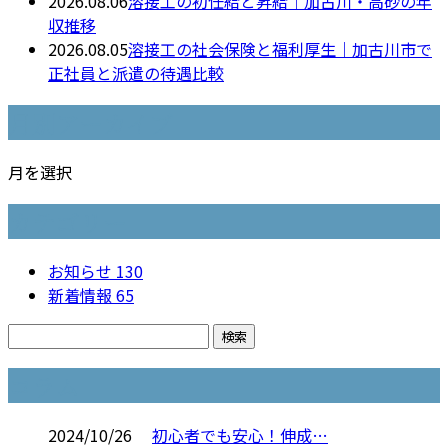
2026.08.06
溶接工の初任給と昇給｜加古川・高砂の年
収推移
2026.08.05
溶接工の社会保険と福利厚生｜加古川市で
正社員と派遣の待遇比較
月別アーカイブ
月を選択
カテゴリー
お知らせ
130
新着情報
65
コラム
2024/10/26
初心者でも安心！伸成…