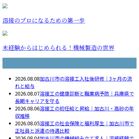
溶接のプロになるための第一歩
未経験からはじめられる！機械製造の世界
最近の投稿
2026.08.08
加古川市の溶接工入社後研修｜3ヶ月の流
れと給与
2026.08.07
溶接工の健康診断と職業病予防｜兵庫県で
長期キャリアを守る
2026.08.06
溶接工の初任給と昇給｜加古川・高砂の年
収推移
2026.08.05
溶接工の社会保険と福利厚生｜加古川市で
正社員と派遣の待遇比較
2026.08.04
加古川市の機械組み立て求人｜溶接経験で