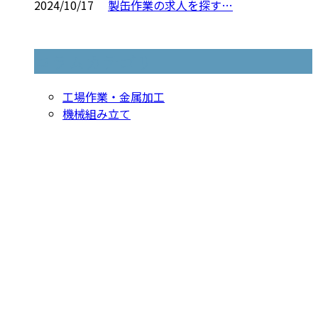
2024/10/17
製缶作業の求人を探す…
コラムカテゴリ
工場作業・金属加工
機械組み立て
お問い合わせ
お電話でのお問い合わせ
079-436-4848
溶接・製缶な
受付／8：30～17：30