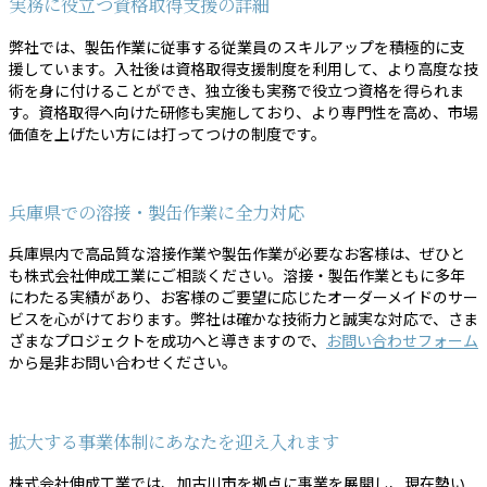
実務に役立つ資格取得支援の詳細
弊社では、製缶作業に従事する従業員のスキルアップを積極的に支
援しています。入社後は資格取得支援制度を利用して、より高度な技
術を身に付けることができ、独立後も実務で役立つ資格を得られま
す。資格取得へ向けた研修も実施しており、より専門性を高め、市場
価値を上げたい方には打ってつけの制度です。
兵庫県での溶接・製缶作業に全力対応
兵庫県内で高品質な溶接作業や製缶作業が必要なお客様は、ぜひと
も株式会社伸成工業にご相談ください。溶接・製缶作業ともに多年
にわたる実績があり、お客様のご要望に応じたオーダーメイドのサー
ビスを心がけております。弊社は確かな技術力と誠実な対応で、さま
ざまなプロジェクトを成功へと導きますので、
お問い合わせフォーム
から是非お問い合わせください。
拡大する事業体制にあなたを迎え入れます
株式会社伸成工業では、加古川市を拠点に事業を展開し、現在勢い