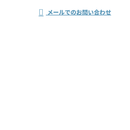
メールでのお問い合わせ
どの工場作業なら兵庫県加古川市の株式
会社伸成工業へ
ホーム
業務案内
会社紹介
採用情報
会社概要
ブログ
サイトマップ
お問い合わせ
溶接・製缶などの工場作業なら兵庫県加