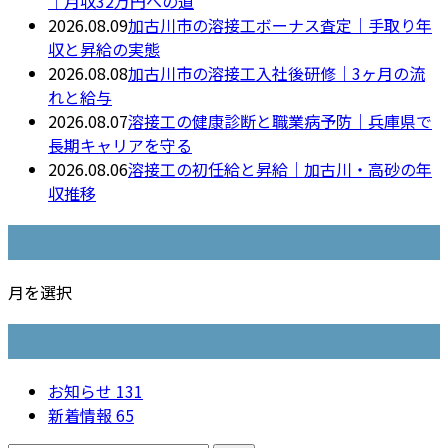
｜月収32万円への道
2026.08.09
加古川市の溶接工ボーナス査定｜手取り年
収と昇給の実態
2026.08.08
加古川市の溶接工入社後研修｜3ヶ月の流
れと給与
2026.08.07
溶接工の健康診断と職業病予防｜兵庫県で
長期キャリアを守る
2026.08.06
溶接工の初任給と昇給｜加古川・高砂の年
収推移
月別アーカイブ
月を選択
カテゴリー
お知らせ
131
新着情報
65