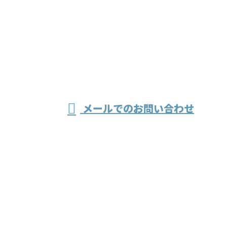
お電話でのお問い合わせ
079-436-4848
溶接・製缶な
受付／8：30～17：30
メールでのお問い合わせ
どの工場作業なら兵庫県加古川市の株式
会社伸成工業へ
ホーム
業務案内
会社紹介